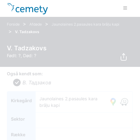
>
>
Forside
Afdøde
Jaunolaines 2.pasaules kara brāļu kapi
>
V. Tadzakovs
V. Tadzakovs
Født: ?, Død: ?
Også kendt som:
В. Тадзаков
Jaunolaines 2.pasaules kara
Kirkegård
brāļu kapi
Sektor
Række