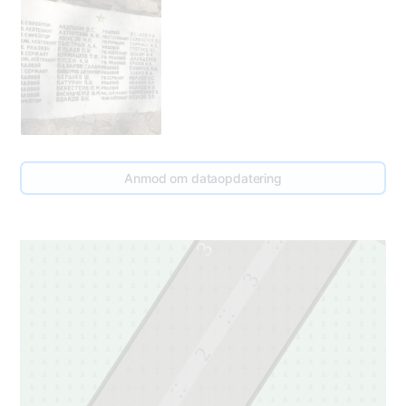
Anmod om dataopdatering
4
3
3
2