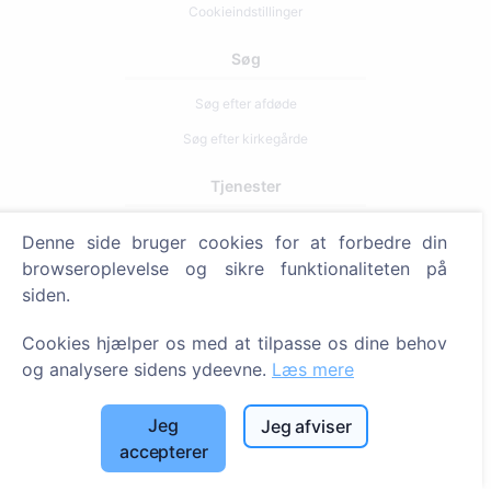
Cookieindstillinger
Søg
Søg efter afdøde
Søg efter kirkegårde
Tjenester
Denne side bruger cookies for at forbedre din
Kontakt
browseroplevelse og sikre funktionaliteten på
SIA "CEMETY", LV40103618951
siden.
371 29144816
Cookies hjælper os med at tilpasse os dine behov
info@cemety.lv
og analysere sidens ydeevne.
Læs mere
Vi arbejder i hele Danmark!
Jeg
Jeg afviser
accepterer