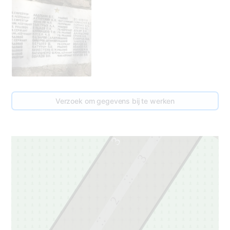
Verzoek om gegevens bij te werken
4
3
3
2