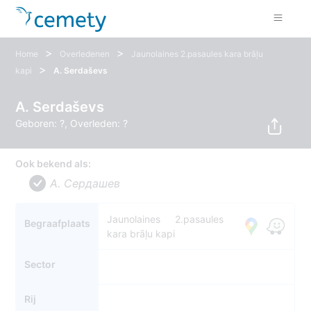
>
>
Home
Overledenen
Jaunolaines 2.pasaules kara brāļu
>
kapi
A. Serdaševs
A. Serdaševs
Geboren: ?, Overleden: ?
Ook bekend als:
A. Сердашев
Jaunolaines 2.pasaules
Begraafplaats
kara brāļu kapi
Sector
Rij