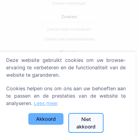
Cookie-instellingen
Zoeken
Zoeken naar overledenen
Zoeken naar begraafplaatsen
Diensten
Deze website gebruikt cookies om uw browse-
ervaring te verbeteren en de functionaliteit van de
Contacten
website te garanderen.
SIA "CEMETY", LV40103618951
Cookies helpen ons om ons aan uw behoeften aan
371 29144816
te passen en de prestaties van de website te
info@cemety.lv
analyseren.
Lees meer
Wij opereren door het hele land!
Akkoord
Niet
akkoord