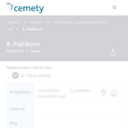
>
>
Главная
Усопшие
Jaunolaines 2.pasaules kara brāļu
>
kapi
A. Paļčikovs
A. Paļčikovs
Родился: ?, Умер: ?
Также известен(а) как:
A. Пальчиков
Jaunolaines 2.pasaules
Кладбище
kara brāļu kapi
Сектор
Ряд