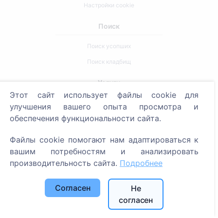
Настройки cookie
Поиск
Поиск усопших
Поиск кладбищ
Услуги
Этот сайт использует файлы cookie для
улучшения вашего опыта просмотра и
Контакты
обеспечения функциональности сайта.
SIA "CEMETY", LV40103618951
Файлы cookie помогают нам адаптироваться к
371 29144816
вашим потребностям и анализировать
info@cemety.lv
производительность сайта.
Подробнее
Мы работаем по всей стране!
Согласен
Не
согласен