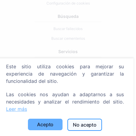
Configuración de cookies
Búsqueda
Buscar fallecidos
Buscar cementerios
Servicios
Este sitio utiliza cookies para mejorar su
Contactos
experiencia de navegación y garantizar la
SIA "CEMETY", LV40103618951
funcionalidad del sitio.
371 29144816
Las cookies nos ayudan a adaptarnos a sus
info@cemety.lv
necesidades y analizar el rendimiento del sitio.
¡Operamos en todo el país!
Leer más
Acepto
No acepto