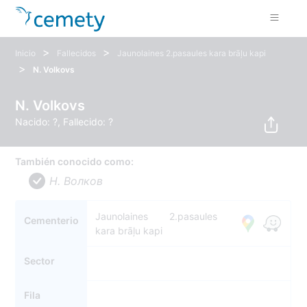
>
>
Inicio
Fallecidos
Jaunolaines 2.pasaules kara brāļu kapi
>
N. Volkovs
N. Volkovs
Nacido: ?, Fallecido: ?
También conocido como:
Н. Волков
Jaunolaines 2.pasaules
Cementerio
kara brāļu kapi
Sector
Fila