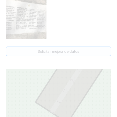
3
Solicitar mejora de datos
3
2
1