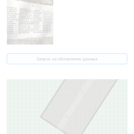
3
Запрос на обновление данных
3
2
1