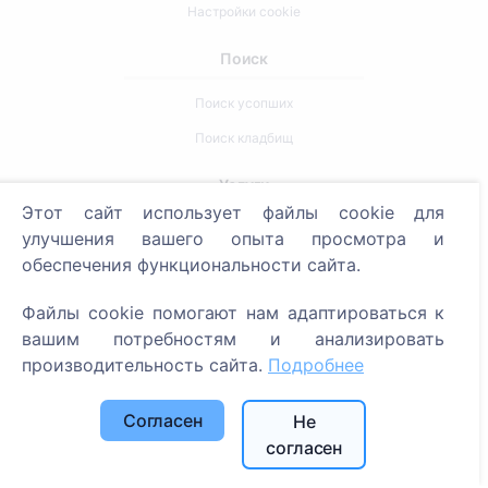
Настройки cookie
Поиск
Поиск усопших
Поиск кладбищ
Услуги
Этот сайт использует файлы cookie для
улучшения вашего опыта просмотра и
Контакты
обеспечения функциональности сайта.
SIA "CEMETY", LV40103618951
Файлы cookie помогают нам адаптироваться к
371 29144816
вашим потребностям и анализировать
info@cemety.lv
производительность сайта.
Подробнее
Мы работаем по всей стране!
Согласен
Не
согласен