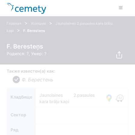
>
>
Главная
Усопшие
Jaunolaines 2.pasaules kara brāļu
>
kapi
F. Beresteņs
F. Beresteņs
Родился: ?, Умер: ?
Также известен(а) как:
Ф. Берестень
Jaunolaines 2.pasaules
Кладбище
kara brāļu kapi
Сектор
Ряд