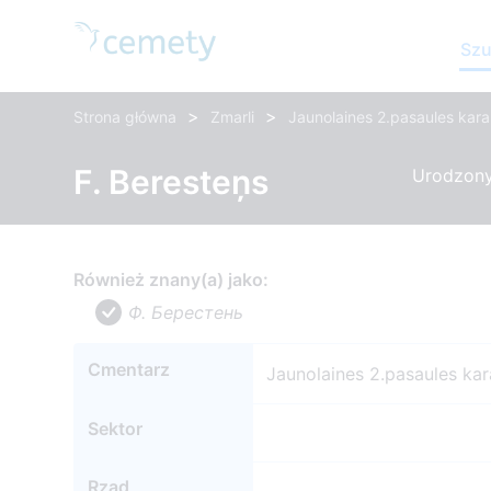
Szu
>
>
Strona główna
Zmarli
Jaunolaines 2.pasaules kara
F. Beresteņs
Urodzony:
Również znany(a) jako:
Ф. Берестень
Cmentarz
Jaunolaines 2.pasaules kar
Sektor
Rząd