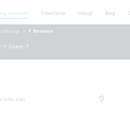
kaj zmarłych
Cmentarze
Usługi
Blog
>
 brāļu kapi
F. Beresteņs
 ?, Zmarły: ?
a brāļu kapi