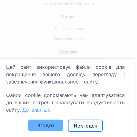
Налаштування файлів cookie
Пошук
Пошук померлих
Пошук кладовищ
Послуги
Цей сайт використовує файли cookie для
Контакти
покращення вашого досвіду перегляду і
SIA "CEMETY", LV40103618951
забезпечення функціональності сайту.
371 29144816
Файли cookie допомагають нам адаптуватися
info@cemety.lv
до ваших потреб і аналізувати продуктивність
Ми працюємо по всій країні!
сайту.
Детальніше
Згоден
Не згоден