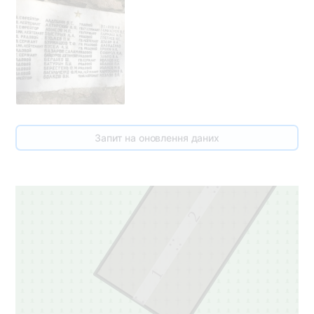
3
Запит на оновлення даних
3
2
1