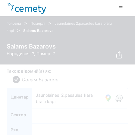
>
>
Головна
Померлі
Jaunolaines 2.pasaules kara brāļu
>
kapi
Salams Bazarovs
Salams Bazarovs
Народився: ?, Помер: ?
Також відомий(а) як:
Салам Базаров
Jaunolaines 2.pasaules kara
Цвинтар
brāļu kapi
Сектор
Ряд