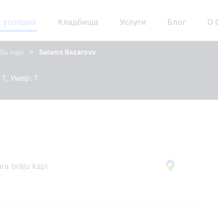
 усопших
Кладбища
Услуги
Блог
О 
>
āļu kapi
Salams Bazarovs
?, Умер: ?
ra brāļu kapi