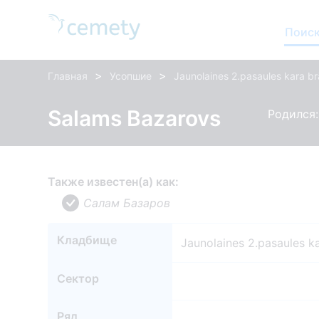
Поиск
>
>
Главная
Усопшие
Jaunolaines 2.pasaules kara br
Salams Bazarovs
Родился: 
Также известен(а) как:
Салам Базаров
Кладбище
Jaunolaines 2.pasaules ka
Сектор
Ряд