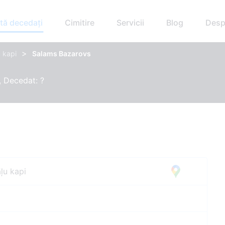
tă decedați
Cimitire
Servicii
Blog
Desp
>
 kapi
Salams Bazarovs
, Decedat: ?
ļu kapi