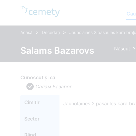
Cau
>
>
Acasă
Decedați
Jaunolaines 2.pasaules kara brāļu
Salams Bazarovs
Născut: ?
Cunoscut și ca:
Салам Базаров
Cimitir
Jaunolaines 2.pasaules kara brā
Sector
Rând