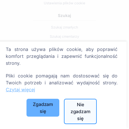
Ustawienia plików cookie
Szukaj
Szukaj zmarłych
Szukaj cmentarzy
Ta strona używa plików cookie, aby poprawić
Usługi
komfort przeglądania i zapewnić funkcjonalność
strony.
Kontakty
SIA "CEMETY", LV40103618951
Pliki cookie pomagają nam dostosować się do
Twoich potrzeb i analizować wydajność strony.
371 29144816
Czytaj więcej
info@cemety.lv
Działamy na terenie całego kraju!
Zgadzam
Nie
się
zgadzam
się