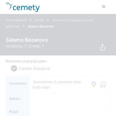
>
>
Strona główna
Zmarli
Jaunolaines 2.pasaules kara
>
brāļu kapi
Salams Bazarovs
Salams Bazarovs
Urodzony: ?, Zmarły: ?
Również znany(a) jako:
Салам Базаров
Jaunolaines 2.pasaules kara
Cmentarz
brāļu kapi
Sektor
Rząd