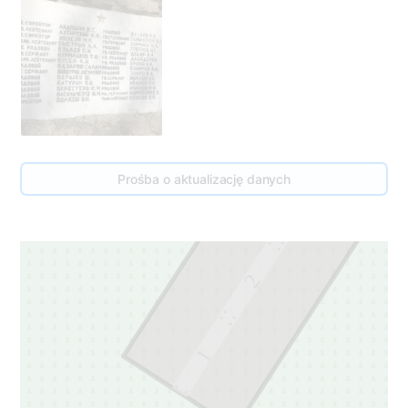
3
Prośba o aktualizację danych
3
2
1