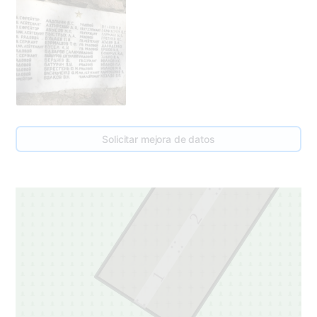
3
Solicitar mejora de datos
3
2
1