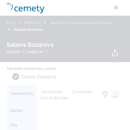
>
>
Inicio
Fallecidos
Jaunolaines 2.pasaules kara brāļu kapi
>
Salams Bazarovs
Salams Bazarovs
Nacido: ?, Fallecido: ?
También conocido como:
Салам Базаров
Jaunolaines 2.pasaules
Cementerio
kara brāļu kapi
Sector
Fila