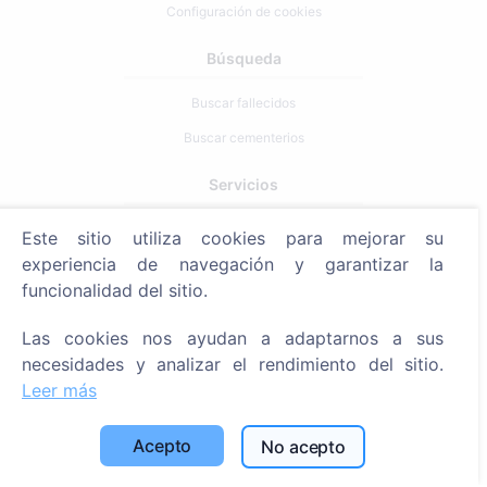
Configuración de cookies
Búsqueda
Buscar fallecidos
Buscar cementerios
Servicios
Este sitio utiliza cookies para mejorar su
Contactos
experiencia de navegación y garantizar la
SIA "CEMETY", LV40103618951
funcionalidad del sitio.
371 29144816
Las cookies nos ayudan a adaptarnos a sus
info@cemety.lv
necesidades y analizar el rendimiento del sitio.
¡Operamos en todo el país!
Leer más
Acepto
No acepto