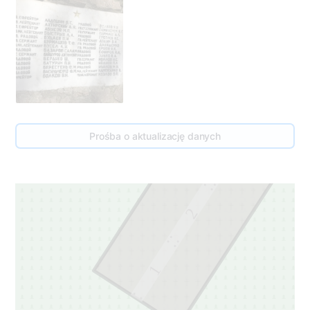
3
Prośba o aktualizację danych
3
2
1