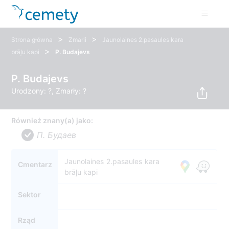
>
>
Strona główna
Zmarli
Jaunolaines 2.pasaules kara
>
brāļu kapi
P. Budajevs
P. Budajevs
Urodzony: ?, Zmarły: ?
Również znany(a) jako:
П. Будаев
Jaunolaines 2.pasaules kara
Cmentarz
brāļu kapi
Sektor
Rząd