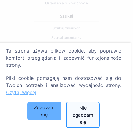
Ustawienia plików cookie
Szukaj
Szukaj zmarłych
Szukaj cmentarzy
Ta strona używa plików cookie, aby poprawić
Usługi
komfort przeglądania i zapewnić funkcjonalność
strony.
Kontakty
SIA "CEMETY", LV40103618951
Pliki cookie pomagają nam dostosować się do
Twoich potrzeb i analizować wydajność strony.
371 29144816
Czytaj więcej
info@cemety.lv
Działamy na terenie całego kraju!
Zgadzam
Nie
się
zgadzam
się