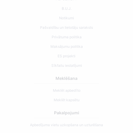
B.U.J.
Notikumi
Pašvaldību un lietotāju saraksts
Privātuma politika
Maksājumu politika
ES projekti
Sīkfailu iestatījumi
Meklēšana
Meklēt apbedīto
Meklēt kapsētu
Pakalpojumi
Apbedījuma vietu uzkopšana un uzturēšana