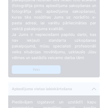
(fotogrāfija pirms apbedījuma sakopšanas un
fotogrāfija pēc apbedījuma sakopšanas),
kuras tiks nosūtītas Jums uz norādīto e-
pasta adresi, lai varētu pārliecināties par
veiktā pakalpojuma kvalitāti.
Ja Jums ir nepieciešami papildu darbi, kas
nav iekļauti standarta uzkopšanas
pakalpojumā, mūsu specialisti profesionāli
veiks situācijas novētējumu, uzklausīs Jūsu
vēlmes un sastādīs veicamo darba tāmi
Pirkt
Apbedījuma vietas labiekārtošana
Piedāvājam izgatavot un uzstādīt kapu
pieminekļus, apmalītes vai kopējo