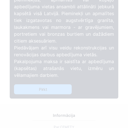
apbedījuma vietas ansambli attālināti jebkurā
kapsētā visā Latvijā. Pieminekļi un apmalītes
tiek izgatavotas no augstvērtīga granīta,
laukakmens vai marmora - ar gravējumiem,
portretiem vai bronzas burtiem un dažādiem
citiem aksesuāriem.
Piedāvājam arī visu veidu rekonstrukcijas un
renovācijas darbus apbedījuma vietās.
Pakalpojuma maksa ir saistīta ar apbedījuma
(kapsētas) atrašanās vietu, izmēru un
vēlamajiem darbiem.
Pirkt
Informācija
Par CEMETY