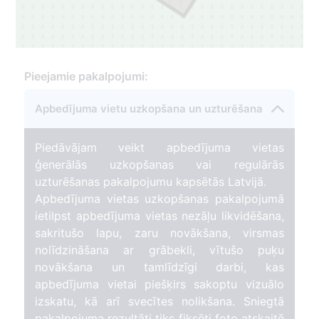
Pieejamie pakalpojumi:
Apbedījuma vietu uzkopšana un uzturēšana
Piedāvājam veikt apbedījuma vietas
ģenerālās uzkopšanas vai regulārās
uzturēšanas pakalpojumu kapsētās Latvijā.
Apbedījuma vietas uzkopšanas pakalpojumā
ietilpst apbedījuma vietas nezāļu likvidēšana,
sakritušo lapu, zaru novākšana, virsmas
nolīdzināšana ar grābekli, vītušo puķu
novākšana un tamlīdzīgi darbi, kas
apbedījuma vietai piešķirs sakoptu vizuālo
izskatu, kā arī svecītes nolikšana. Sniegtā
pakalpojuma rezultāti tiks fiksēti foto atskaitē