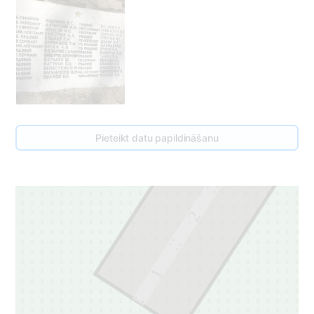
3
Pieteikt datu papildināšanu
3
2
1