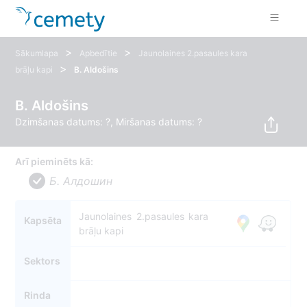
>
>
Sākumlapa
Apbedītie
Jaunolaines 2.pasaules kara
>
brāļu kapi
B. Aldošins
B. Aldošins
Dzimšanas datums: ?, Miršanas datums: ?
Arī pieminēts kā:
Б. Алдошин
Jaunolaines 2.pasaules kara
Kapsēta
brāļu kapi
Sektors
Rinda