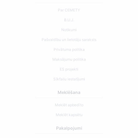
Par CEMETY
B.U.J.
Notikumi
Pašvaldību un lietotāju saraksts
Privātuma politika
Maksājumu politika
ES projekti
Sīkfailu iestatījumi
Meklēšana
Meklēt apbedīto
Meklēt kapsētu
Pakalpojumi