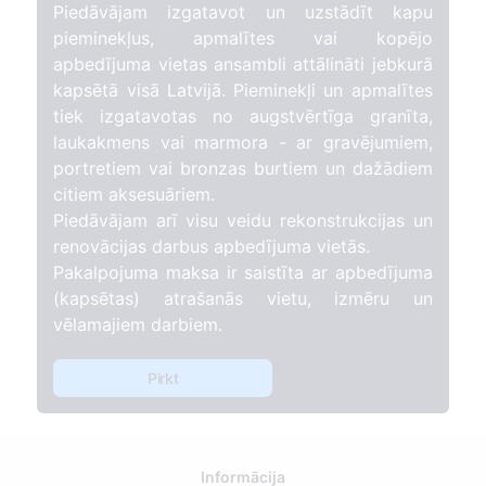
Piedāvājam izgatavot un uzstādīt kapu
pieminekļus, apmalītes vai kopējo
apbedījuma vietas ansambli attālināti jebkurā
kapsētā visā Latvijā. Pieminekļi un apmalītes
tiek izgatavotas no augstvērtīga granīta,
laukakmens vai marmora - ar gravējumiem,
portretiem vai bronzas burtiem un dažādiem
citiem aksesuāriem.
Piedāvājam arī visu veidu rekonstrukcijas un
renovācijas darbus apbedījuma vietās.
Pakalpojuma maksa ir saistīta ar apbedījuma
(kapsētas) atrašanās vietu, izmēru un
vēlamajiem darbiem.
Pirkt
Informācija