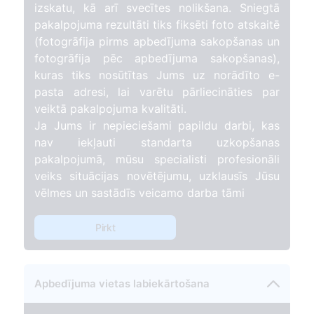
izskatu, kā arī svecītes nolikšana. Sniegtā
pakalpojuma rezultāti tiks fiksēti foto atskaitē
(fotogrāfija pirms apbedījuma sakopšanas un
fotogrāfija pēc apbedījuma sakopšanas),
kuras tiks nosūtītas Jums uz norādīto e-
pasta adresi, lai varētu pārliecināties par
veiktā pakalpojuma kvalitāti.
Ja Jums ir nepieciešami papildu darbi, kas
nav iekļauti standarta uzkopšanas
pakalpojumā, mūsu specialisti profesionāli
veiks situācijas novētējumu, uzklausīs Jūsu
vēlmes un sastādīs veicamo darba tāmi
Pirkt
Apbedījuma vietas labiekārtošana