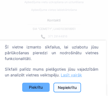
Apbedījuma vietu uzkopšana un uzturēšana
Apbedījuma vietas labiekārtošana
Kontakti
SIA "CEMETY", LV40103618951
371 29144816
info@cemety.lv
Šī vietne izmanto sīkfailus, lai uzlabotu jūsu
Strādājam visā Latvijā!
pārlūkošanas pieredzi un nodrošinātu vietnes
funkcionalitāti.
Sīkfaili palīdz mums pielāgoties jūsu vajadzībām
un analizēt vietnes veiktspēju.
Lasīt vairāk
Administratoriem
Piekrītu
Nepiekrītu
© 2013 - 2026 Cemety Visas tiesības aizsargātas
Privātuma politika un noteikumi.