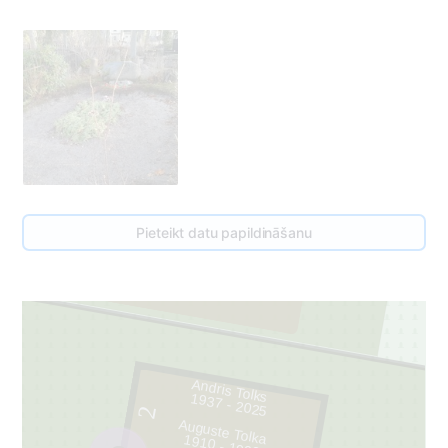
46
Pieteikt datu papildināšanu
1
Andris Tolks
1937 - 2025
2
Auguste Tolka
1910 - 1992