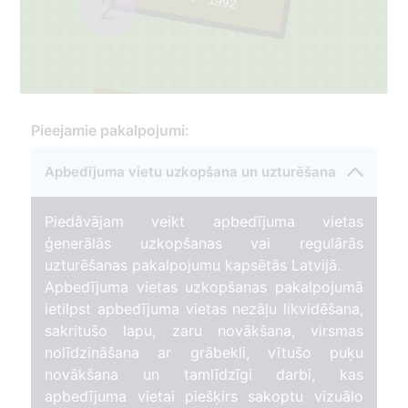
2
7
Pieejamie pakalpojumi:
1
Apbedījuma vietu uzkopšana un uzturēšana
Piedāvājam veikt apbedījuma vietas
ģenerālās uzkopšanas vai regulārās
uzturēšanas pakalpojumu kapsētās Latvijā.
Apbedījuma vietas uzkopšanas pakalpojumā
ietilpst apbedījuma vietas nezāļu likvidēšana,
sakritušo lapu, zaru novākšana, virsmas
nolīdzināšana ar grābekli, vītušo puķu
novākšana un tamlīdzīgi darbi, kas
apbedījuma vietai piešķirs sakoptu vizuālo