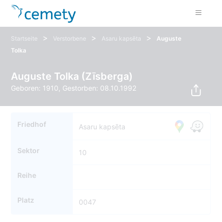
>
>
>
Startseite
Verstorbene
Asaru kapsēta
Auguste
Tolka
Auguste Tolka (Zīsberga)
Geboren: 1910, Gestorben: 08.10.1992
Friedhof
Asaru kapsēta
Sektor
10
Reihe
Platz
0047