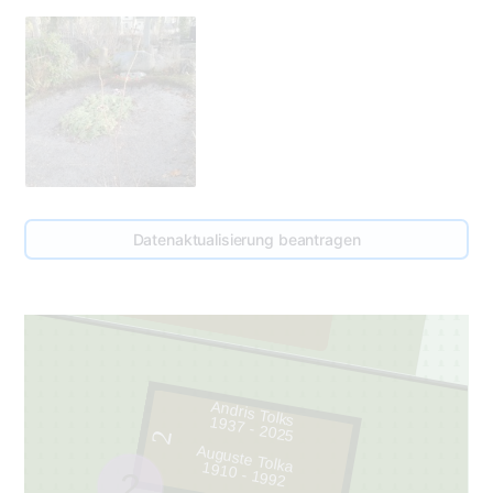
46
Datenaktualisierung beantragen
1
Andris Tolks
1937 - 2025
2
Auguste Tolka
1910 - 1992
2