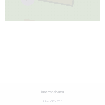
7
1
Informationen
Über CEMETY