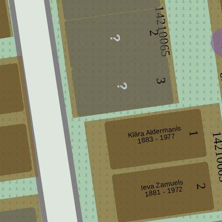
14210065
2
1
3
Klāra Aldermanis
1
1421
1883 - 1977
Ieva Zamuels
2
1881 - 1972