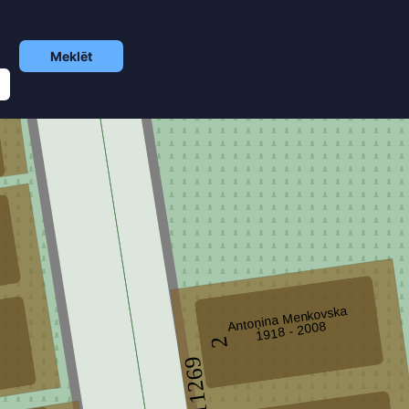
Meklēt
Antoņina Menkovska
1918 - 2008
2
14211269