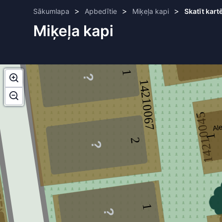
14210047
>
>
>
Sākumlapa
Apbedītie
Miķeļa kapi
Skatīt kart
Miķeļa kapi
1
1
14210067
14210045
Ale
1
2
1