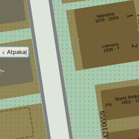
Valentīne
1
1
1916 - 2004
Leonora
1934 - ?
Atpakaļ
Marta Rutk
1902 - 1
2
14210059