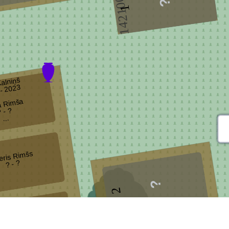
14210035
1
Kalniņš
- 2023
a Rimša
 - ?
...
eris Rimšs
? - ?
2
14210033
airita Saduka
1971 - 1999