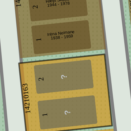
Harijs Skuķis
14
1944 - 1978
2
Irēna Neimane
1938 - 1959
1
2
14210163
1