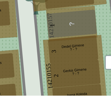
a
14210157
1
Dedeļ Ģimene
? - ?
3
šs
14210155
Gerkis Ģimene
? - ?
2
s
Irena Koloda
84
1937 - 1947
1