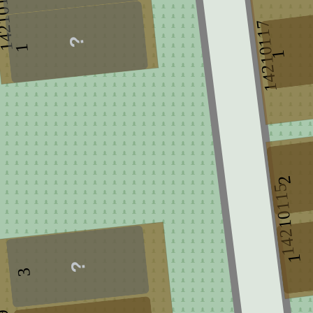
10141
14210117
1
1
2
14210115
1
3