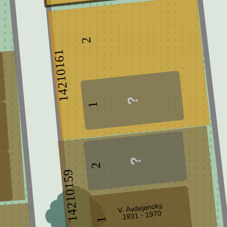
2
14210161
1
2
14210159
V. Avdejenoks
1931 - 1970
1