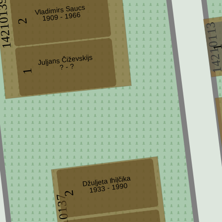
210139
Vladimirs Saucs
1909 - 1966
2
1421011
Juļjans Čiževskijs
? - ?
1
Džuļjeta Ihiļčika
1933 - 1990
2
14210137