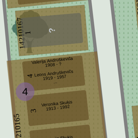
142
14210167
1
Valerija Andruškeviča
1908 - ?
Leons Andruškevičs
4
1919 - 1957
...
4
Veronika Skuķis
1913 - 1992
3
14210165