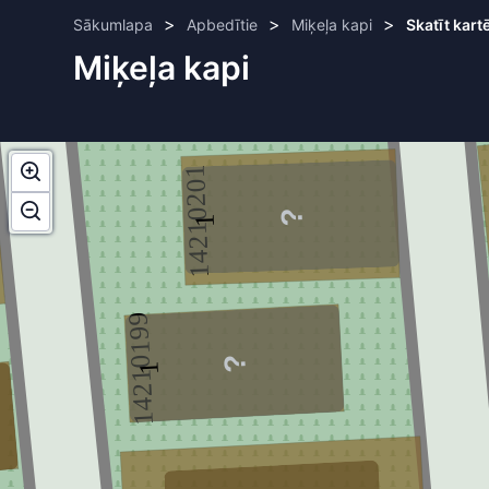
>
>
>
Sākumlapa
Apbedītie
Miķeļa kapi
Skatīt kart
Miķeļa kapi
14210201
1
14210199
1