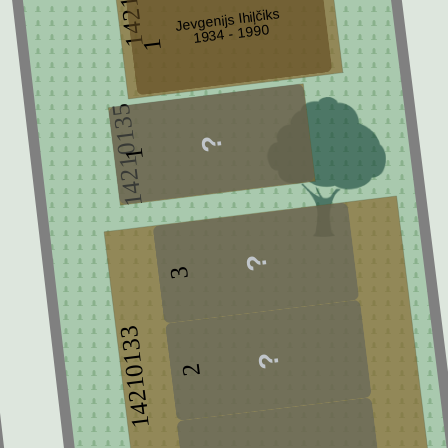
Jevgenijs Ihiļčiks
1934 - 1990
1
14210135
1
3
14210133
2