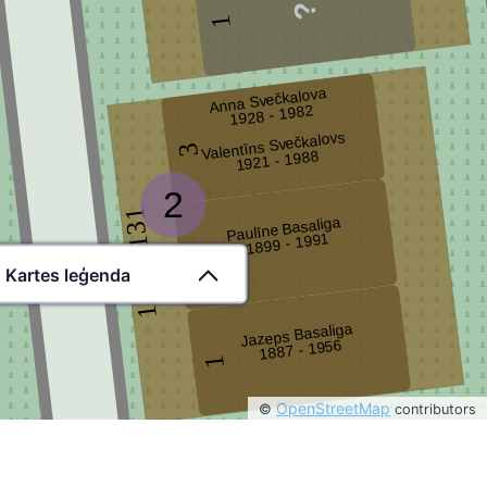
1
Anna Svečkalova
1928 - 1982
Valentīns Svečkalovs
3
1921 - 1988
2
14210131
Paulīne Basaliga
1899 - 1991
2
Kartes leģenda
Jazeps Basaliga
1887 - 1956
1
OpenStreetMap
©
contributors