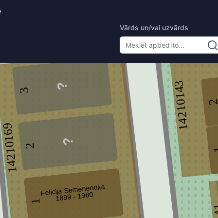
ē
Vārds un/vai uzvārds
3
14210143
3
14210169
2
Felicija Semenenoka
1899 - 1980
1