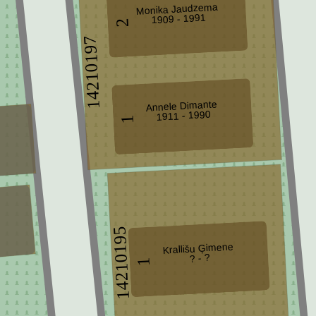
Monika Jaudzema
1909 - 1991
2
14210197
Annele Dimante
1911 - 1990
1
14210195
Krallišu Ģimene
? - ?
1