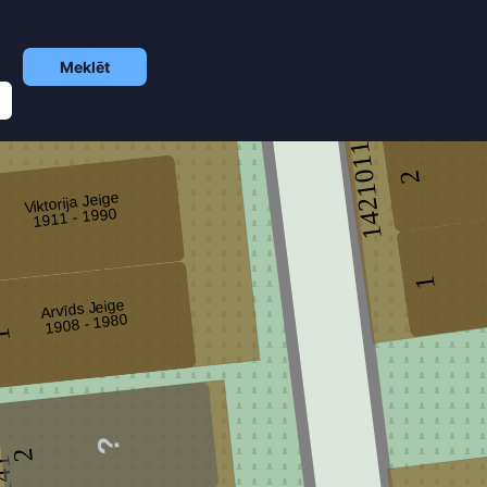
Meklēt
14210119
2
Viktorija Jeige
1911 - 1990
2
1
Arvīds Jeige
1908 - 1980
1
2