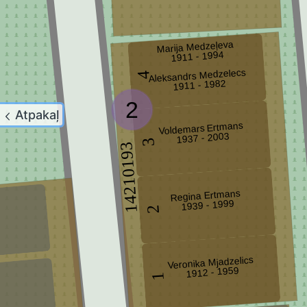
Marija Medzeļeva
1911 - 1994
Aleksandrs Medzelecs
4
1911 - 1982
2
Atpakaļ
Voldemars Ertmans
1937 - 2003
3
14210193
Regina Ertmans
1939 - 1999
2
Veronika Mjadzelics
1912 - 1959
1