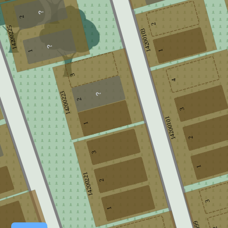
2
2
14200225
14200103
1
1
3
4
14200223
2
3
14200101
1
2
3
1
14200221
2
3
1