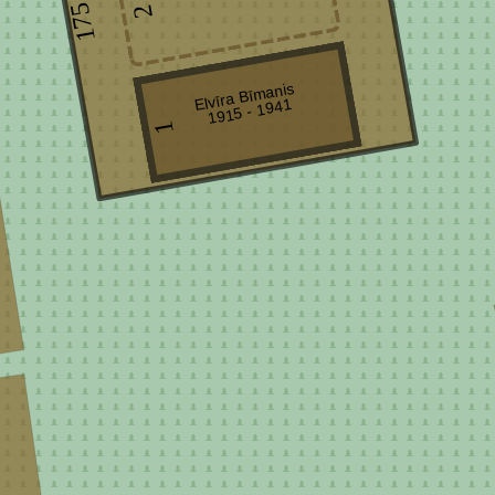
175
2
Elvīra Bīmanis
1915 - 1941
1