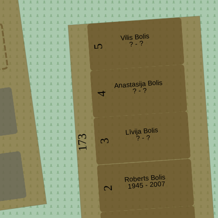
Vilis Bolis
? - ?
5
Anastasija Bolis
? - ?
4
Līvija Bolis
173
? - ?
3
Roberts Bolis
1945 - 2007
2