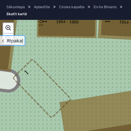
>
>
>
>
Sākumlapa
Apbedītie
Ciroles kapsēta
Elvīra Bīmanis
Skatīt kartē
Anatolijs Pomazanovs
Antons 
165
1954 - 1960
1914 
1
1
Atpakaļ
1