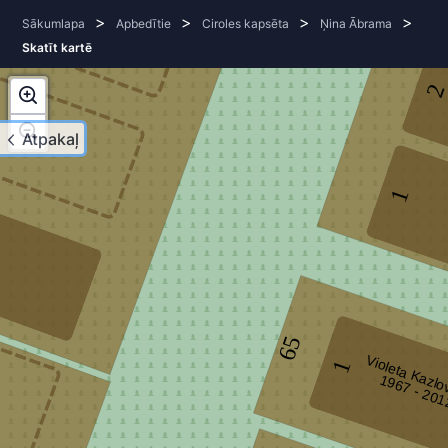
>
>
>
>
Sākumlapa
Apbedītie
Ciroles kapsēta
Ņina Ābrama
Skatīt kartē
2
Atpakaļ
1
65
Violeta Kazl
1
1
9
6
7
- 2
0
1