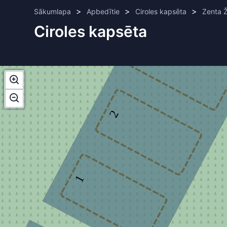
>
>
>
Sākumlapa
Apbedītie
Ciroles kapsēta
Zenta 
Ciroles kapsēta
3
2
1