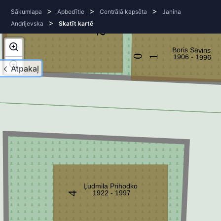
>
>
>
Sākumlapa
Apbedītie
Centrālā kapsēta
Janina
>
Andrijevska
Skatīt kartē
2
Boris Savins
1906 - 1996
0
1
Atpakaļ
Ļudmila Prihodko
1922 - 1997
4