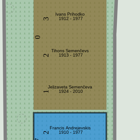
Ivans Prihodko
1912 - 1977
3
0
Tihons Semenčevs
1913 - 1977
2
Jeļizaveta Semenčeva
1924 - 2010
1
Francis Andrejevskis
1910 - 1977
2