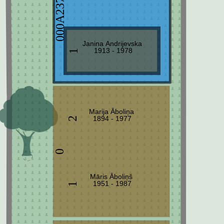
000A237
Janina Andrijevska
1913 - 1978
1
Marija Āboliņa
1894 - 1977
2
0
Māris Āboliņš
1951 - 1987
1