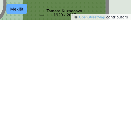
Meklēt
Tamāra Kuzņecova
1929 - 2017
1
©
OpenStreetMap
contributors
©
OpenStreetMap
contributors
2
1
0
0