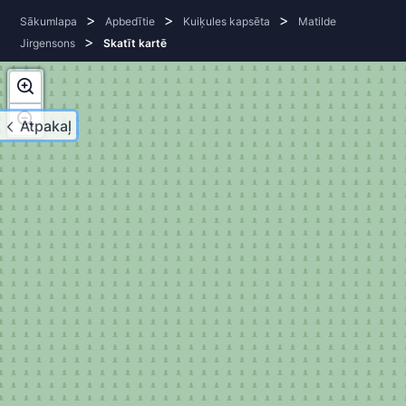
>
>
>
Sākumlapa
Apbedītie
Kuiķules kapsēta
Matilde
>
Jirgensons
Skatīt kartē
Atpakaļ