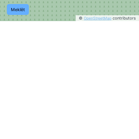
Meklēt
©
OpenStreetMap
contributors
©
OpenStreetMap
contributors