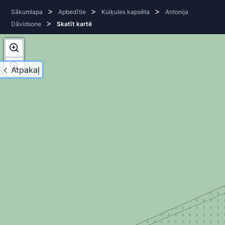
>
>
>
Sākumlapa
Apbedītie
Kuiķules kapsēta
Antonija
>
Dāvidsone
Skatīt kartē
Atpakaļ