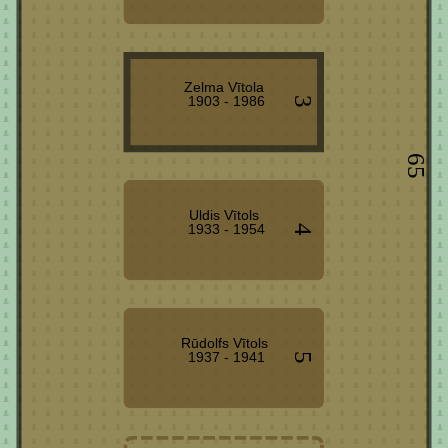
Zelma Vītola
1903 - 1986
3
65
Uldis Vītols
1933 - 1954
4
Rūdolfs Vītols
1937 - 1941
5