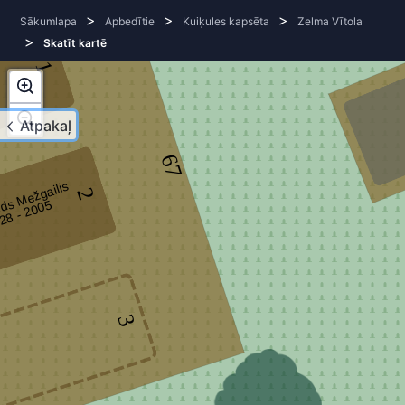
>
>
>
Sākumlapa
Apbedītie
Kuiķules kapsēta
Zelma Vītola
>
Skatīt kartē
1
Atpakaļ
67
ds Mežgailis
2
5
3