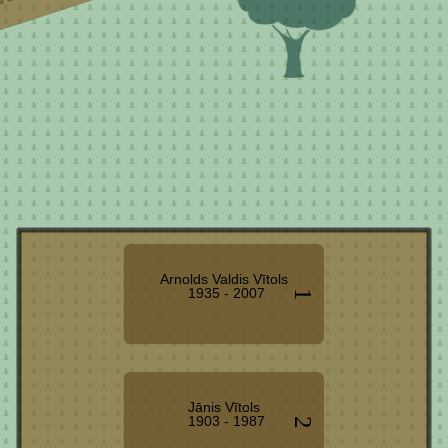
Arnolds Valdis Vītols
1935 - 2007
1
Jānis Vītols
1903 - 1987
2