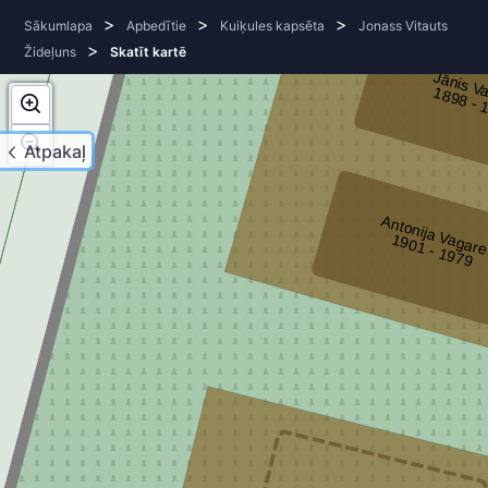
>
>
>
Sākumlapa
Apbedītie
Kuiķules kapsēta
Jonass Vitauts
>
Žideļuns
Skatīt kartē
Jānis V
1
8
9
8
- 1
9
5
Atpakaļ
Antonija Vagar
1
9
0
1
- 1
9
7
9