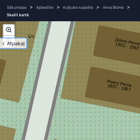
>
>
>
>
Sākumlapa
Apbedītie
Kuiķules kapsēta
Anna Blūma
Skatīt kartē
2
5
Zelma Pern
Atpakaļ
1902 - 1982
3
Aivars Perns
1937 - 1957