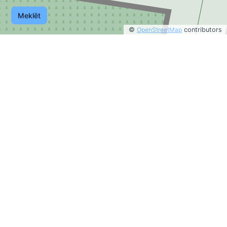
Meklēt
©
OpenStreetMap
contributors
©
OpenStreetMap
contributors