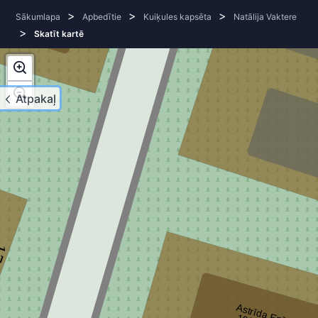
>
>
>
3
Sākumlapa
Apbedītie
Kuiķules kapsēta
Natālija Vaktere
>
Skatīt kartē
Atpakaļ
7
Astrīda Enīte
1
9
2
7
- 2
0
0