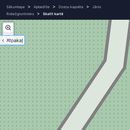
>
>
>
Sākumlapa
Apbedītie
Dzeņu kapsēta
Jānis
>
Robežgruntnieks
Skatīt kartē
Atpakaļ