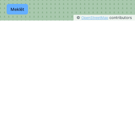
Meklēt
©
OpenStreetMap
contributors
©
OpenStreetMap
contributors