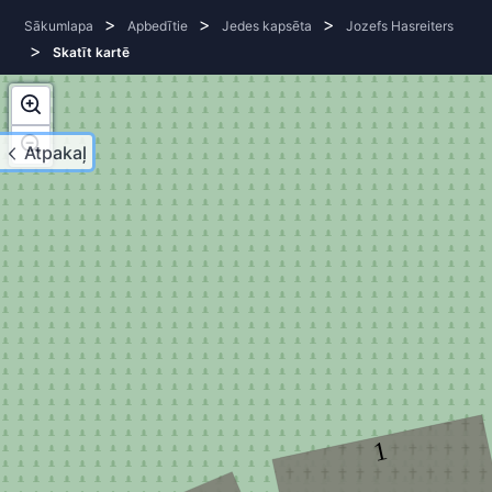
>
>
>
Sākumlapa
Apbedītie
Jedes kapsēta
Jozefs Hasreiters
>
Skatīt kartē
Atpakaļ
1