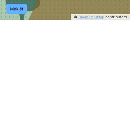
Meklēt
©
OpenStreetMap
contributors
©
OpenStreetMap
contributors