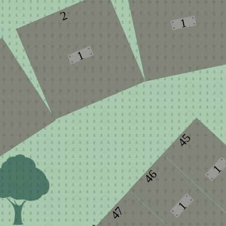
2
1
1
45
1
46
1
47