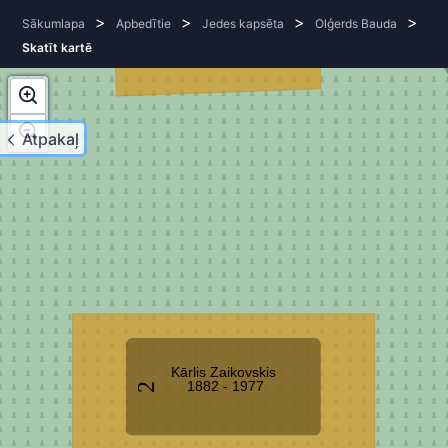
>
>
>
>
Sākumlapa
Apbedītie
Jedes kapsēta
Olģerds Bauda
Skatīt kartē
Atpakaļ
Kārlis Zaikovskis
1882 - 1977
2