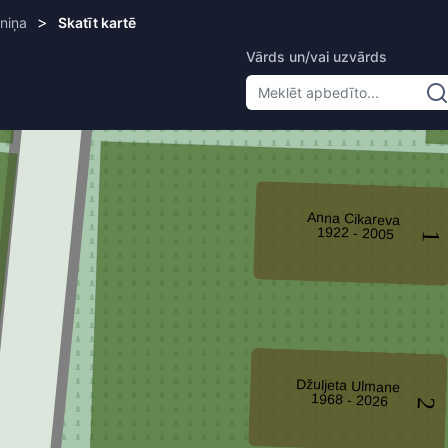
>
niņa
Skatīt kartē
Vārds un/vai uzvārds
Anna Cikareva
1922 - 2005
1
Džuljeta Ulmane
1968 - 2026
2