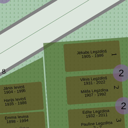
Jēkabs Legzdiņš
1
1905 - 1986
2
8
Vilnis Legzdiņš
1931 - 2022
Jānis Ieviņš
2
Milda Legzdiņa
1904 - 1995
1907 - 1992
Harijs Ieviņš
1935 - 1986
2
Edīte Legzdiņa
1932 - 2011
Emma Ieviņa
1898 - 1994
3
Paulīne Legzdiņa
? - ?