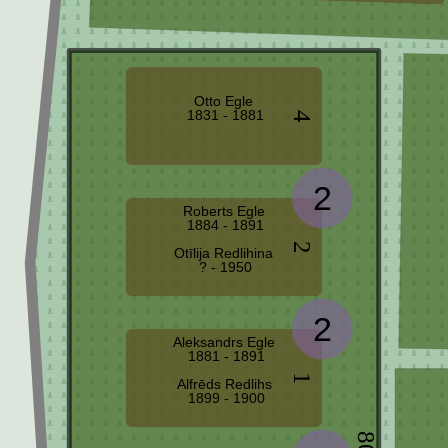
Otto Egle
1831 - 1881
4
2
Roberts Egle
1884 - 1891
2
Otīlija Redlihina
? - 1950
2
Aleksandrs Egle
1881 - 1891
1
Alfrēds Redlihs
1899 - 1900
80