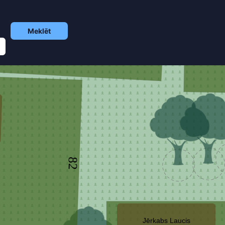
Meklēt
82
Jērkabs Laucis