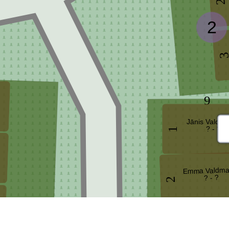
2
2
9
Jānis Valdma
? - ?
1
Emma Valdm
? - ?
2
Margarita Lind
? - 1993