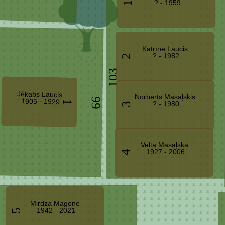
? - 1959
1
Katrīne Laucis
? - 1982
2
103
Jēkabs Laucis
Norberts Masaļskis
99
1905 - 1929
1
? - 1980
3
Velta Masaļska
1927 - 2006
4
Mirdza Magone
1942 - 2021
5