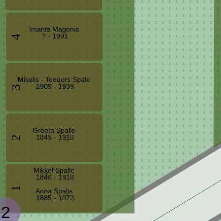
Imants Magonis
? - 1991
4
Miķelis - Teodors Spale
1909 - 1939
3
Greeta Spalle
1845 - 1918
2
Miķķel Spalle
1846 - 1918
1
Anna Spalis
1885 - 1972
2