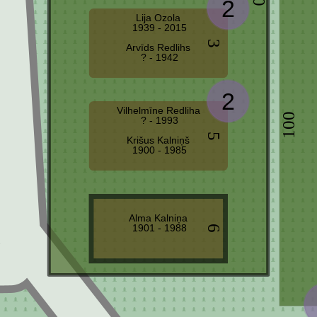
2
Lija Ozola
1939 - 2015
3
Arvīds Redlihs
? - 1942
2
Vilhelmīne Redliha
100
? - 1993
5
Krišus Kalniņš
1900 - 1985
Alma Kalniņa
1901 - 1988
6