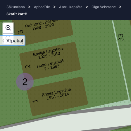
>
>
>
>
Sākumlapa
Apbedītie
Asaru kapsēta
Olga Veismane
Skatīt kartē
Raimonds Bērziņš
1969 - 2020
3
33
Atpakaļ
Emīlija Legzdiņa
1925 - 2013
Hugo Legzdiņš
? - 1983
2
2
Brigita Legzdiņa
1951 - 2014
1