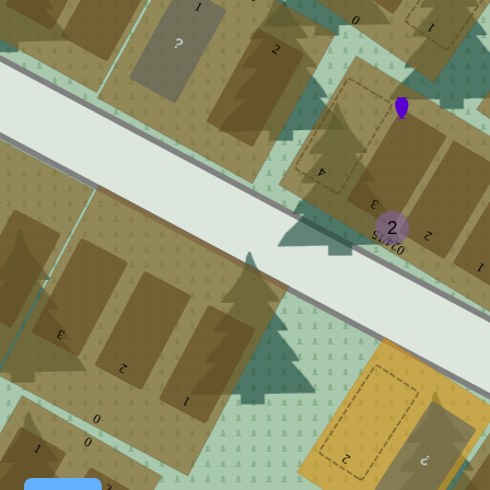
1
0
1
2
4
3
2
024/15
2
1
3
2
1
0
0
1
2
2