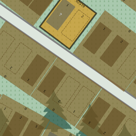
0
025/19
1
2
1
0
2
2
0
1
3
2
0
1
0
1
2
3
3
2
0