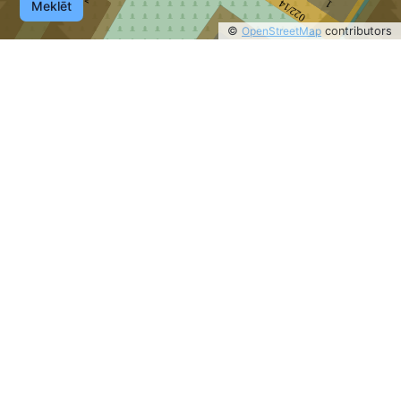
022/14
Meklēt
1
©
OpenStreetMap
contributors
2
1
0
©
OpenStreetMap
contributors
2