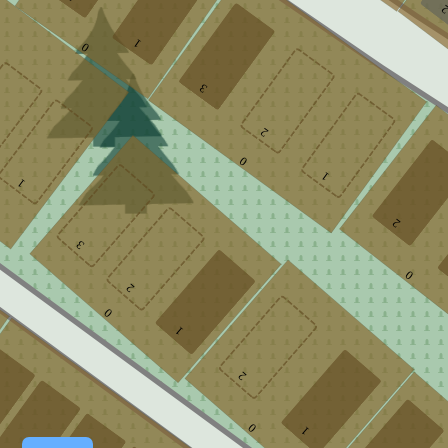
1
0
3
2
0
1
1
2
3
0
2
0
1
2
0
1