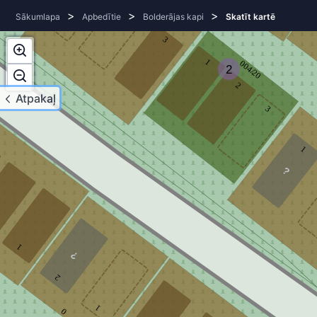
0
2
>
>
>
Sākumlapa
Apbedītie
Bolderājas kapi
Skatīt kartē
3
1
004/20
2
2
Atpakaļ
3
1
1
2
1
0