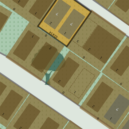
2
0
1
2
024/14
1
0
1
3
2
2
0
1
2
2
0
1
0
2
1
0
1
2