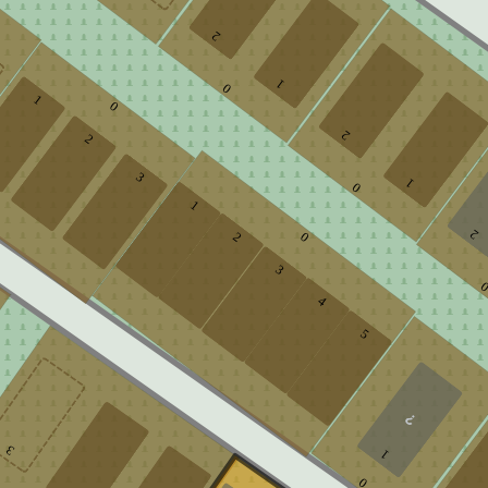
2
1
0
1
0
2
2
3
1
0
1
2
0
2
3
4
5
3
1
0