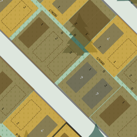
1
2
0006/7
2
1
0
1
0
2
2
3
0006/5
1
1
0
2
2
0
1
1
2